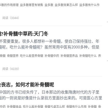
多散的作用原理
益多散哪里有销售
益多散
益多散效果怎么样
益多散有什么作
阅读（3344）
?补骨髓中草药:天门冬
不需要重复。很多人都想补一补骨髓，使自己保持强壮、年
髓呢，吃什么能补骨髓呢？虽然常用中医有2000多种，但是
载的中草...
骨髓
骨髓营养
吃什么能营养骨髓
补骨髓中药
补骨髓营养品
补骨髓吃什么
养
阅读（4220）
会丧志，如何才能补骨髓呢
中国的方书已经失传了，日本那边的收集隋唐时代的方子里
面的一则说是好像是什么录验方里面抄出来的。可是医心方里
不是像医书...
中药
补骨髓食品
吃什么能补骨髓
骨髓亏虚怎么样
骨髓有什么作用
补骨髓
骨