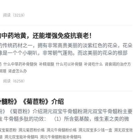
阅读（3219）
的中药地黄，还能增强免疫抗衰老！
的传统药材之一，拥有非常高贵美丽的淡紫红色的花朵，花朵
像是一个个小喇叭，非常朝气蓬勃。而这美丽的花朵的根部
的医疗良材，多少年来带给...
药
什么中草药补骨髓快
补精填髓
什么可以补骨髓
补肾吃什么
肾衰竭的治疗方
调理
肾虚怎么办
阅读（6258）
骨髓粉》《菊苣粉》介绍
粉》《菊苣粉》介绍溯元双宝牛骨髓粉溯元双宝牛骨髓粉主要
肽 牛骨髓多肽的功效： （1）所含氨基酸，维生素之类的微
双宝菊苣粉
溯元菊苣粉价格
溯元牛骨髓粉价格
溯元双宝多少钱一盒
溯无双宝效
髓
溯元双宝能补骨髓吗
溯元牛骨髓粉能补骨髓吗