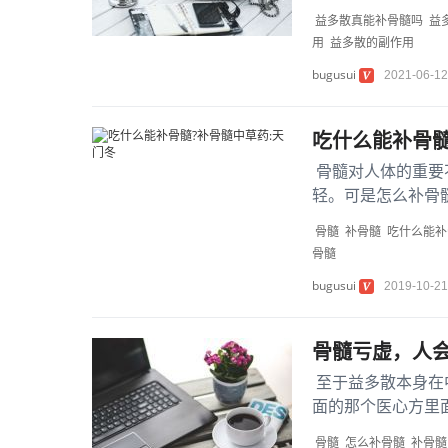
了，骨髓掏空的...
益多散真能补骨髓吗
益
用
益多散的副作用
bugusui
2021-06-12
吃什么能补骨髓
骨髓对人体的重要
轻。可是怎么补骨
有明确补骨髓功效记
骨髓
补骨髓
吃什么能补
骨髓
bugusui
2019-10-21
骨髓亏虚，人
至于益多散本身在
面的那个医心方里
面那一则的文字根本
骨髓
怎么补骨髓
补骨髓