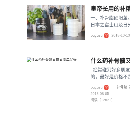
皇帝长用的补
一、补骨脂硬阳茎
日本之富士山及日
元。其效力专用于肾
bugusui
2018-10-13
什么药补骨髓
经常碰到好多朋友
的，最好是价格不
此，也要做一些说..
bugusui
补骨髓
2018-08-05
阅读（12821）