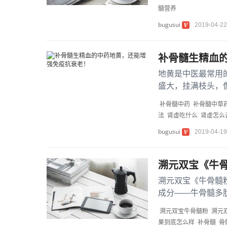
髓营养
bugusui
2019-04-22
补骨髓生精血
地黄是中医最常用
盛大，挂满枝头，
里，埋藏着不可思议
补骨髓中药
补骨髓中草
法
肾虚吃什么
肾虚怎么
bugusui
2019-04-19
溯元双宝《牛
溯元双宝《牛骨髓
成分——牛骨髓多
量...
溯元双宝牛骨髓粉
溯元
果到底怎么样
补骨髓
骨