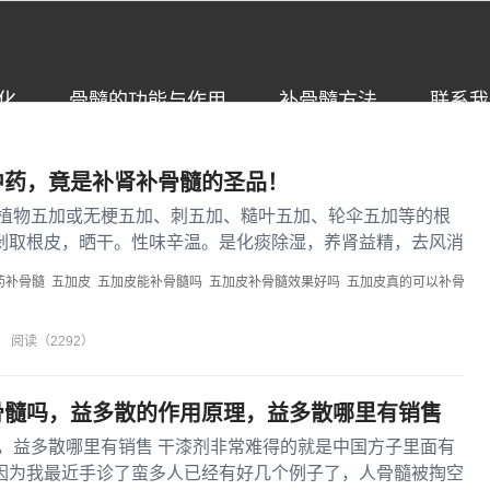
化
骨髓的功能与作用
补骨髓方法
联系我
中药，竟是补肾补骨髓的圣品！
植物五加或无梗五加、刺五加、糙叶五加、轮伞五加等的根
剥取根皮，晒干。性味辛温。是化痰除湿，养肾益精，去风消
良药。五加...
药补骨髓
五加皮
五加皮能补骨髓吗
五加皮补骨髓效果好吗
五加皮真的可以补骨
阅读（2292）
骨髓吗，益多散的作用原理，益多散哪里有销售
，益多散哪里有销售 干漆剂非常难得的就是中国方子里面有
因为我最近手诊了蛮多人已经有好几个例子了，人骨髓被掏空