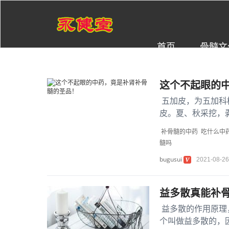
首页
骨髓文
这个不起眼的
五加皮，为五加科
皮。夏、秋采挖，
水，理脚气腰痛等的
补骨髓的中药
吃什么中
髓吗
bugusui
2021-08-26
益多散真能补
益多散的作用原理
个叫做益多散的，