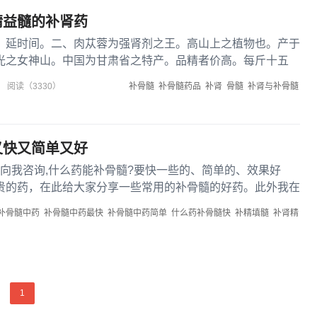
精益髓的补肾药
。延时间。二、肉苁蓉为强肾剂之王。高山上之植物也。产于
光之女神山。中国为甘肃省之特产。品精者价高。每斤十五
脏。治茎中之寒热及瘙...
补骨髓
补骨髓药品
补肾
骨髓
补肾与补骨髓
阅读（3330）
又快又简单又好
向我咨询,什么药能补骨髓?要快一些的、简单的、效果好
贵的药，在此给大家分享一些常用的补骨髓的好药。此外我在
.
补骨髓中药
补骨髓中药最快
补骨髓中药简单
什么药补骨髓快
补精填髓
补肾精
1