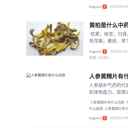
bugusui
2019-04-02
黄柏是什么中药
性寒；味苦；归肾
热泻痢，黄疸，带
痒。禁忌脾胃虚...
bugusui
2019-02-11
阅读（3129）
人参黄精片有
人参是补气药的代
机体免疫力、提高
冠心病、脑血管疾病
人参黄精片有什么功效
什么疾病
人参黄精片有
bugusui
2019-01-04