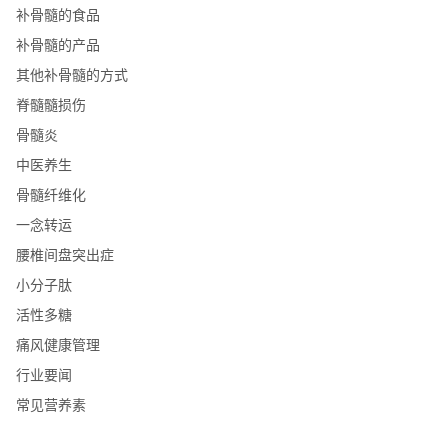
补骨髓的食品
补骨髓的产品
其他补骨髓的方式
脊髓髓损伤
骨髓炎
中医养生
骨髓纤维化
一念转运
腰椎间盘突出症
小分子肽
活性多糖
痛风健康管理
行业要闻
常见营养素