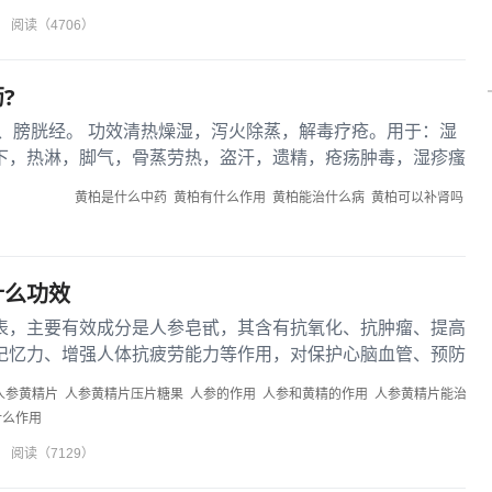
阅读（4706）
?
、膀胱经。 功效清热燥湿，泻火除蒸，解毒疗疮。用于：湿
下，热淋，脚气，骨蒸劳热，盗汗，遗精，疮疡肿毒，湿疹瘙
黄柏是什么中药
黄柏有什么作用
黄柏能治什么病
黄柏可以补肾吗
什么功效
表，主要有效成分是人参皂甙，其含有抗氧化、抗肿瘤、提高
记忆力、增强人体抗疲劳能力等作用，对保护心脑血管、预防
的发生都有帮助。张雅莉...
人参黄精片
人参黄精片压片糖果
人参的作用
人参和黄精的作用
人参黄精片能治
什么作用
阅读（7129）