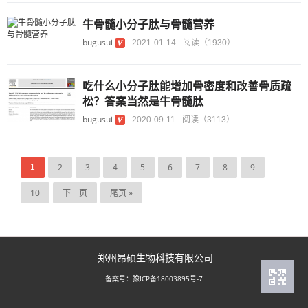
牛骨髓小分子肽与骨髓营养
bugusui
2021-01-14
阅读（1930）
吃什么小分子肽能增加骨密度和改善骨质疏
松？答案当然是牛骨髓肽
bugusui
2020-09-11
阅读（3113）
2
3
4
5
6
7
8
9
1
10
下一页
尾页 »
郑州昂硕生物科技有限公司
豫ICP备18003895号-7
备案号：