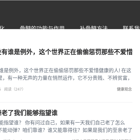
化
骨髓的功能与作用
补骨髓方法
联系我
没有谁是例外，这个世界正在偷偷惩罚那些不爱惜
谁是例外，这个世界正在偷偷惩罚那些不爱惜健康的人! 在这
里，有一种无声的力量在悄然运作，它不分贵贱、不辨贫富，
健康观念
5
阅读（247）
康老了我们能够指望谁
能指望谁？ 你有问过自己，如果有一天我们自己老了怎么
不能动弹？咱们靠谁？谁又能靠得住？如果是我们的至亲老了
.