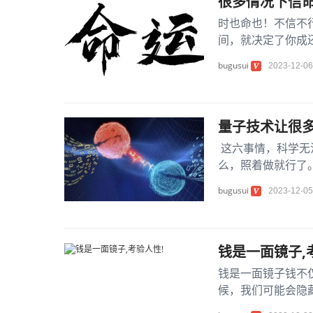
很多情况下信命
时也命也！不信不
间，就决定了你成
命你做不了皇帝，你
bugusui
2023-12-06
量子技术让很
这六事情，科学无
么，照着做就行了
天出差，结果赶到飞
bugusui
2023-12-05
钱是一面镜子,
钱是一面镜子钱不
候，我们可能会隐
个人突然开始有钱以