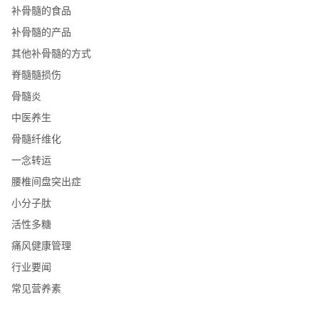
补骨髓的食品
补骨髓的产品
其他补骨髓的方式
脊髓髓损伤
骨髓炎
中医养生
骨髓纤维化
一念转运
腰椎间盘突出症
小分子肽
活性多糖
痛风健康管理
行业要闻
常见营养素