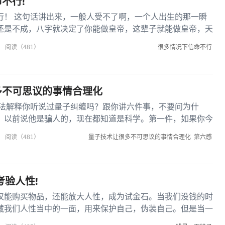
不行!
行！ 这句话讲出来，一般人受不了啊，一个人出生的那一瞬
还是不成，八字就决定了你能做皇帝，这辈子就能做皇帝，天
搞死人也没...
很多情况下信命不行
阅读（481）
多不可思议的事情合理化
法解释你听说过量子纠缠吗？跟你讲六件事，不要问为什
。以前说他是骗人的，现在都知道是科学。第一件，如果你今
机场，突然被通...
量子技术让很多不可思议的事情合理化
第六感
阅读（481）
考验人性!
仅能购买物品，还能放大人性，成为试金石。当我们没钱的时
藏我们人性当中的一面，用来保护自己，伪装自己。但是当一
后，钱就像放大镜一样，...