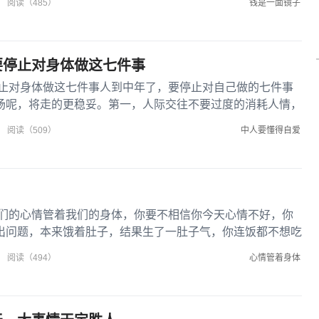
钱是一面镜子
阅读（485）
要停止对身体做这七件事
止对身体做这七件事人到中年了，要停止对自己做的七件事
场呢，将走的更稳妥。第一，人际交往不要过度的消耗人情，
个人情看...
中人要懂得自爱
阅读（509）
们的心情管着我们的身体，你要不相信你今天心情不好，你
出问题，本来饿着肚子，结果生了一肚子气，你连饭都不想吃
，那吸收代...
心情管着身体
阅读（494）