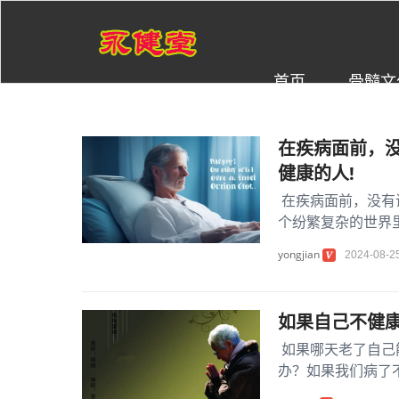
首页
骨髓文
在疾病面前，
健康的人!
在疾病面前，没有
个纷繁复杂的世界
无情地揭示着生...
yongjian
2024-08-2
如果自己不健
如果哪天老了自己
办？如果我们病了
病了不能动弹？他..