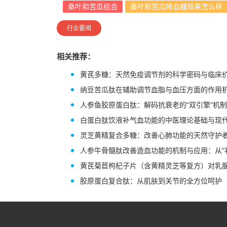
桑叶和苦瓜组合
桑叶和苦瓜降血糖效果怎么样
行业要闻
相关推荐：
黄芪多糖：天然免疫调节剂的科学密码与临床
纳豆苦瓜肽在辅助调节血脂与血压方面的作用
人参鱼胶原蛋白肽：解码抗衰老的“双引擎”机
白蛋白肽饮液补气血功能的中医理论基础与现
灵芝黄精复合多糖：改善心肺功能的天然守护
人参牛骨髓肽改善造血功能的机制与应用：从“
黄芪菊苣枸杞子片（含黄精灵芝等复方）对乳
胶原蛋白复合肽：从肌肤到关节的全方位呵护