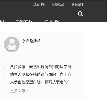
登录网站
网站收藏
联系我们
们
骨髓文化
联系我们
yongjian
黄芪多糖：天然免疫调节剂的科学密码与临床价值
纳豆苦瓜肽在辅助调节血脂与血压方面的作用机制及应用研究
人参鱼胶原蛋白肽：解码抗衰老的“双引擎”机制与前沿应用
更多文章 >