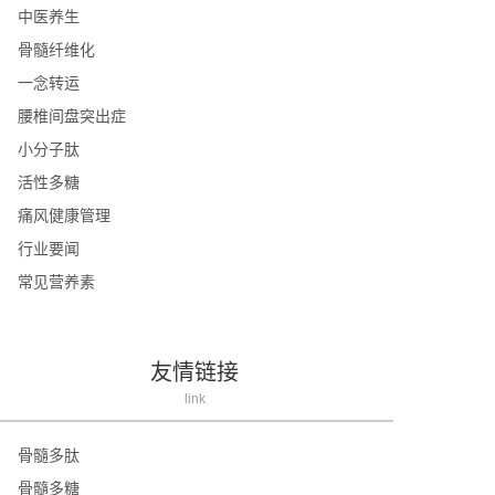
中医养生
骨髓纤维化
一念转运
腰椎间盘突出症
小分子肽
活性多糖
痛风健康管理
行业要闻
常见营养素
友情链接
link
骨髓多肽
骨髓多糖