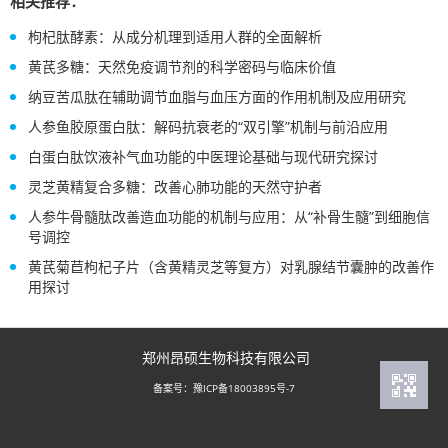
相关推荐：
枸杞肽酵素：从成分机理到适用人群的全面解析
黄芪多糖：天然免疫调节剂的科学密码与临床价值
纳豆苦瓜肽在辅助调节血脂与血压方面的作用机制及应用研究
人参鱼胶原蛋白肽：解码抗衰老的“双引擎”机制与前沿应用
白蛋白肽饮液补气血功能的中医理论基础与现代研究探讨
灵芝黄精复合多糖：改善心肺功能的天然守护者
人参牛骨髓肽改善造血功能的机制与应用：从“补骨生髓”到细胞信
号调控
黄芪菊苣枸杞子片（含黄精灵芝等复方）对乳腺结节囊肿的改善作
用探讨
郑州昂硕生物科技有限公司
豫ICP备18003895号-7
备案号：