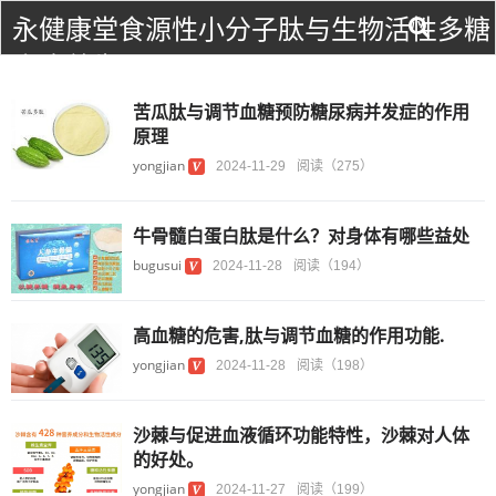
永健康堂食源性小分子肽与生物活性多糖
食疗养生！
苦瓜肽与调节血糖预防糖尿病并发症的作用
原理
yongjian
2024-11-29
阅读（275）
牛骨髓白蛋白肽是什么？对身体有哪些益处
bugusui
2024-11-28
阅读（194）
高血糖的危害,肽与调节血糖的作用功能.
yongjian
2024-11-28
阅读（198）
沙棘与促进血液循环功能特性，沙棘对人体
的好处。
yongjian
2024-11-27
阅读（199）