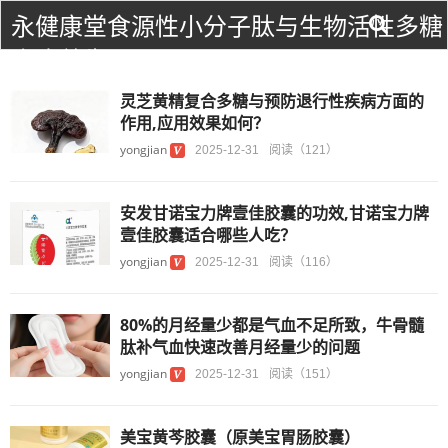
永健康堂食源性小分子肽与生物活性多糖
食疗养生！
灵芝黄精复合多糖与预防退行性疾病方面的
作用,应用效果如何？
yongjian
2025-12-31
阅读（121）
安发甘诺宝力牌壹佳胶囊的功效,甘诺宝力牌
壹佳胶囊适合哪些人吃？
yongjian
2025-12-31
阅读（116）
80%的月经量少都是气血不足所致，牛骨髓
肽补气血快速改善月经量少的问题
yongjian
2025-12-31
阅读（151）
美宝黄芩胶囊（原美宝胃肠胶囊）