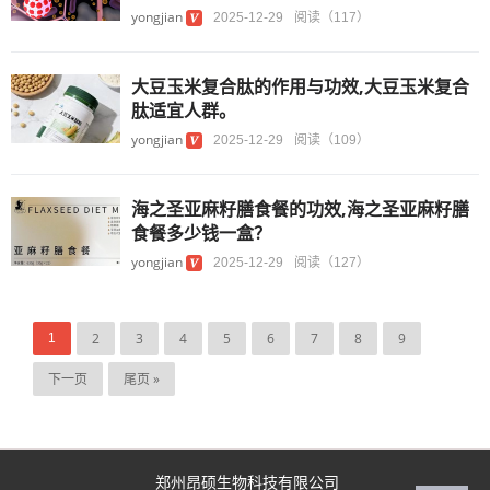
yongjian
2025-12-29
阅读（117）
大豆玉米复合肽的作用与功效,大豆玉米复合
肽适宜人群。
yongjian
2025-12-29
阅读（109）
海之圣亚麻籽膳食餐的功效,海之圣亚麻籽膳
食餐多少钱一盒？
yongjian
2025-12-29
阅读（127）
2
3
4
5
6
7
8
9
1
下一页
尾页 »
郑州昂硕生物科技有限公司