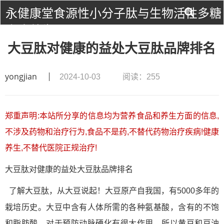
永健康堂食源性小分子肽与生物活性多糖
食疗养生！
大豆肽对健康的益处大豆肽品牌排名
yongjian
2024-10-03
阅读：255
郑重声明:本站所分享的信息均为营养食品和养生方面的信息,
不涉及药物和治疗行为,食品不是药,不替代药物治疗疾病!健康
养生,不替代医院正规治疗!
肽
肽
大豆
对健康的益处大豆
品牌排名
肽
了解大豆
，从大豆说起！大豆原产自我国，有5000多年的
氨基酸
栽培历史。大豆中含有人体所需的各种
，含有的不饱
和脂肪酸，对于预防动脉硬化有很大作用，所以黄豆和豆油