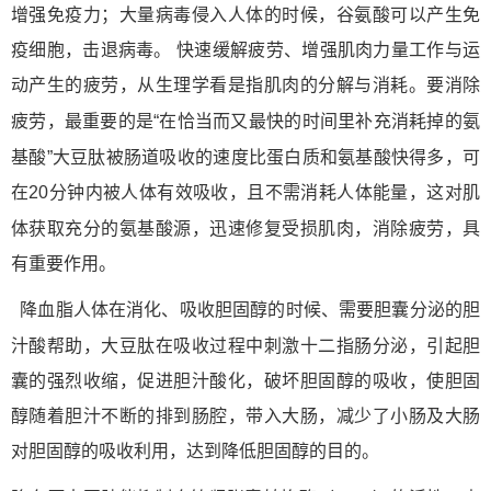
增强免疫力；大量病毒侵入人体的时候，谷氨酸可以产生免
疫细胞，击退病毒。 快速缓解疲劳、增强肌肉力量工作与运
动产生的疲劳，从生理学看是指肌肉的分解与消耗。要消除
氨
疲劳，最重要的是“在恰当而又最快的时间里补充消耗掉的
基酸
肽
氨基酸
”大豆
被肠道吸收的速度比蛋白质和
快得多，可
在20分钟内被人体有效吸收，且不需消耗人体能量，这对肌
氨基酸
体获取充分的
源，迅速修复受损肌肉，消除疲劳，具
有重要作用。
降血脂人体在消化、吸收胆固醇的时候、需要胆囊分泌的胆
肽
汁酸帮助，大豆
在吸收过程中刺激十二指肠分泌，引起胆
囊的强烈收缩，促进胆汁酸化，破坏胆固醇的吸收，使胆固
醇随着胆汁不断的排到肠腔，带入大肠，减少了小肠及大肠
对胆固醇的吸收利用，达到降低胆固醇的目的。