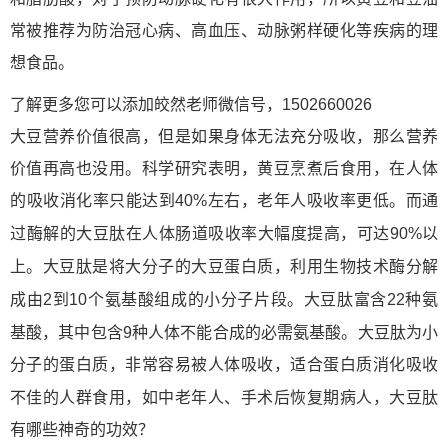
常被推荐为防治冠心病、高血压、动脉粥样硬化等疾病的理
想食品。
了解更多您可以添加皎然老师微信号，1502660026
大豆营养价值很高，但是如果身体无法充分吸收，那么营养
价值再高也没用。科学研究表明，黄豆烹煮后食用，在人体
的吸收消化率只能达到40%左右，老年人吸收率更低。而通
肽
过酶解的大豆
在人体肠道吸收率大幅度提高，可达90%以
肽
上。大豆
是将大分子的大豆蛋白质，利用生物技术酶分解
氨基酸
肽
氨
成由2到10个
组成的小分子片段。大豆
富含22种
基酸
氨基酸
肽
，其中包含9种人体不能合成的必需
。大豆
为小
分子的蛋白质，非常容易被人体吸收，适合蛋白质消化吸收
肽
不佳的人群食用，如中老年人、手术后恢复期病人，大豆
有哪些神奇的功效？