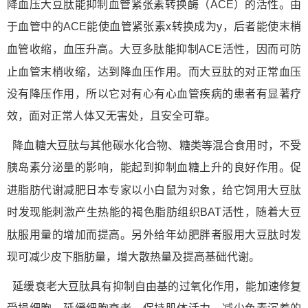
肽
降血压大豆
能抑制血管紧张素转换酶（ACE）的活性。由
于血管中的ACE能使血管紧张素x转换成为y，后者能使末梢
肽
血管收缩，血压升高。大豆多
能抑制ACE活性，因而可防
肽
止血管末梢收缩，达到降血压作用。而大豆
的对正常血压
没有降压作用，所以它对有心有心血管疾病的患者有显著疗
效，面对正常人体又无害处，且安全可靠。
肽
降血糖大豆
与其他碳水化合物、糖类等混合食用时，不受
胰岛素分泌量的影响，能起到抑制血糖上升的良好作用。促
肽
进脂肪代谢减肥日本专家以小白鼠为对象，给它饲用大豆
时发现能刺激产生热能的褐色脂肪组织BAT活性，随着大豆
肽
肽
服用量的增加而提高。另外给年幼肥胖者服用大豆
时发
现可减少皮下脂肪量，增大散热量及提高基础代谢。
肽
延缓衰老大豆
具有抑制自由基的过氧化作用，能加速修复