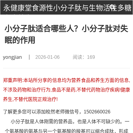
永健康堂食源性小分子肽与生物活性多糖
食疗养生！
小分子肽适合哪些人？小分子肽对失
眠的作用
yongjian
2026-01-06
阅读：169
郑重声明:本站所分享的信息均为营养食品和养生方面的信息,
不涉及药物和治疗行为,食品不是药,不替代药物治疗疾病!健康
养生,不替代医院正规治疗!
了解更多您可以添加皎然老师微信号，1502660026
肽
小分子
是人体刚需的营养品，也是人体不可缺少的。一
氨基酸
氨基酸
肽
个
的氨基与另一个
的羧基可以缩合成
，形成