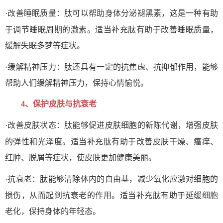
肽
·改善睡眠质量：
可以帮助身体分泌褪黑素，这是一种有助
肽
于调节睡眠周期的激素。适当补充
有助于改善睡眠质量，
缓解失眠多梦等症状。
肽
·缓解精神压力：
还具有一定的抗焦虑、抗抑郁作用，能够
帮助人们缓解精神压力，保持心情愉悦。
4、
保护皮肤与抗衰老
肽
·改善皮肤状态：
能够促进皮肤细胞的新陈代谢，增强皮肤
肽
的弹性和光泽度。适当补充
有助于改善皮肤干燥、瘙痒、
红肿、脱屑等症状，使皮肤更加健康美丽。
肽
·抗衰老：
能够清除体内的自由基，减少氧化应激对细胞的
肽
损伤，从而起到抗衰老的作用。适当补充
有助于延缓细胞
老化，保持身体的年轻态。