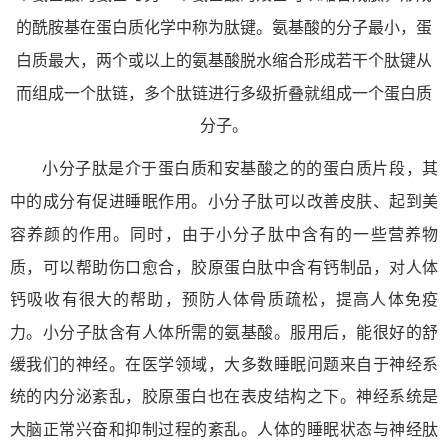
肽
氨基酸
的酰胺基在蛋白质化学中称为
键。
的分子最小，蛋
氨基酸
肽
白质最大，两个或以上的
脱水缩合形成若干个
键从
肽
肽
而组成一个
链，多个
链进行多级折叠就组成一个蛋白质
分子。
肽
小分子
是介于蛋白质和安基酸之的的蛋白质片段，
其
肽
中的成分有促进睡眠作用。小分子
可以改善皮肤、起到美
肽
容养颜的作用。同时，由于小分子
中含有的一些营养物
肽
质，可以帮助伤口愈合，胶原蛋白
中含有钙制品，对人体
钙吸收有很大的帮助，预防人体骨质疏松，提高人体免疫
肽
氨基酸
力。小分子
含有人体所需的
。服用后，能很好的舒
缓我们的神经。在医学领域，大多数睡眠问题来自于神经系
统的内分泌紊乱，胶原蛋白也在表皮结构之下。神经系统是
肽
大脑正常兴奋和抑制过程的紊乱。人体的睡眠状态与神经