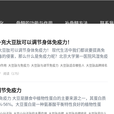
化
骨髓的功能与作用
补骨髓方法
联系我
补充大豆肽可以调节身体免疫力！
大豆肽可以调节身体免疫力！ 现代生活中我们都说要提高免
毒的侵害，那么什么是免疫力呢？北京大学第一医院风湿免疫
过，人体免...
的作用
大豆肽与免疫力
大豆肽与调节免疫力
大豆肽适合哪些人
大豆肽品牌排名
7
阅读（175）
调节免疫力
免疫力 大豆是膳食中植物性蛋白的主要来源之一，其蛋白质
%-56%。大豆蛋白是一种氨基酸平衡特性良好的植物性蛋
小分子肽
大豆小分子肽的主要作用
大豆肽品牌
大豆肽品牌排名
大豆肽是什么