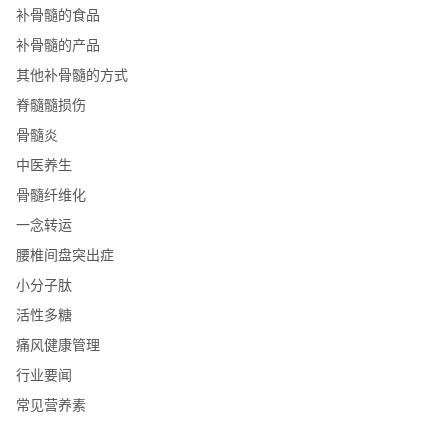
补骨髓的食品
补骨髓的产品
其他补骨髓的方式
脊髓髓损伤
骨髓炎
中医养生
骨髓纤维化
一念转运
腰椎间盘突出症
小分子肽
活性多糖
痛风健康管理
行业要闻
常见营养素