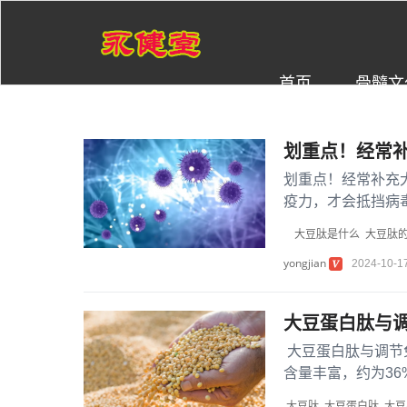
首页
骨髓文
划重点！经常
划重点！经常补充
疫力，才会抵挡病
科主任医师张卓莉说
大豆肽是什么
大豆肽
yongjian
2024-10-1
大豆蛋白肽与
大豆蛋白肽与调节
含量丰富，约为36
白，富含人...
大豆肽
大豆蛋白肽
大豆