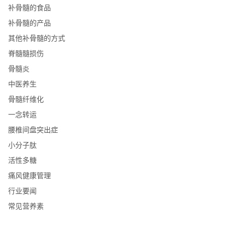
补骨髓的食品
补骨髓的产品
其他补骨髓的方式
脊髓髓损伤
骨髓炎
中医养生
骨髓纤维化
一念转运
腰椎间盘突出症
小分子肽
活性多糖
痛风健康管理
行业要闻
常见营养素