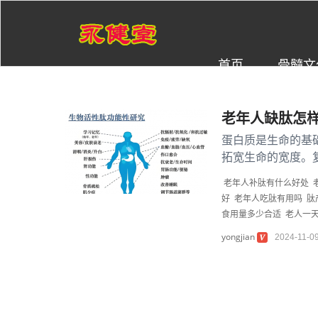
首页
骨髓文
老年人缺肽怎样
蛋白质是生命的基
拓宽生命的宽度。
上海三个社区中等生
老年人补肽有什么好处
好
老年人吃肽有用吗
肽
食用量多少合适
老人一
yongjian
2024-11-0