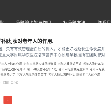
化
骨髓的功能与作用
补骨髓方法
联系我
补肽,肽对老年人的作用.
础，只有有效管理蛋白质的摄入，才能更好地延长生命长度并
复旦大学附属华东医院临床营养中心孙建琴教授所在团队曾对
活水平的健康老年人做过...
老年人补肽的作用
老年人补肽应该怎样选择
老年人补肽好不好
老年人吃什么肽
产品哪些适合老年人
哪一种肽适合老年人吃
老年人吃肽食用量多少
老年人吃肽
天补肽多少克
老年人吃肽的注意事项
老年人缺肽怎样补肽
肽对老年人的作用
9
阅读（246）
1