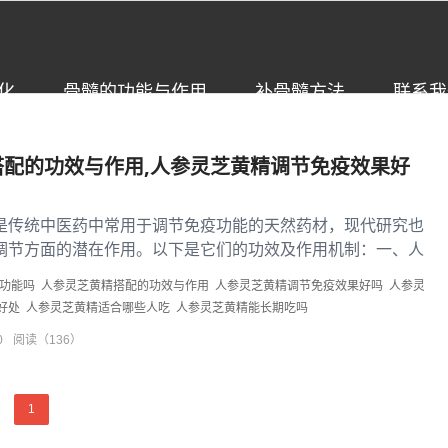
化
骨髓的功能与作用
补骨髓方法
联系我
搭配的功效与作用,人参灵芝黄精调节免疫效果好
是传统中医药中常用于调节免疫功能的天然药材，现代研究也
调节方面的潜在作用。以下是它们的功效及作用机制：一、人
皂苷（如Rg1、Rb...
功能吗
人参灵芝黄精搭配的功效与作用
人参灵芝黄精调节免疫效果好吗
人参灵
好处
人参灵芝黄精适合哪些人吃
人参灵芝黄精能长期吃吗
0
阅读（136）
1