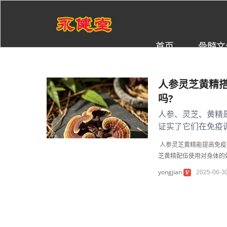
首页
骨髓文
人参灵芝黄精
吗?
人参、灵芝、黄精
证实了它们在免疫
参主要活性成分：人参
人参灵芝黄精能提高免疫
芝黄精配伍使用对身体的
yongjian
2025-06-3