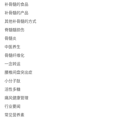
补骨髓的食品
补骨髓的产品
其他补骨髓的方式
脊髓髓损伤
骨髓炎
中医养生
骨髓纤维化
一念转运
腰椎间盘突出症
小分子肽
活性多糖
痛风健康管理
行业要闻
常见营养素