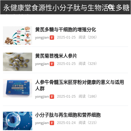
永健康堂食源性小分子肽与生物活性多糖
食疗养生！
黄芪多糖与干细胞的增殖分化
yongjian
2025-01-25
阅读（206）
黄芪菊苣槐米人参片
yongjian
2025-01-25
阅读（329）
人参牛骨髓玉米胚芽粉对健康的意义与适用
人群
yongjian
2025-01-25
阅读（186）
小分子肽与再生细胞和营养细胞
yongjian
2025-01-24
阅读（215）