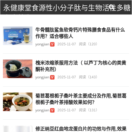
永健康堂食源性小分子肽与生物活性多糖
食疗养生！
牛骨髓肽鲨鱼软骨钙片特殊膳食食品有什么
作用？适合哪些人
yongjian
2025-11-07
阅读（120）
槐米浓缩茶服用方法（ 以芦丁为核心的类黄
酮补充剂）
yongjian
2025-11-07
阅读（143）
菊苣葛根栀子桑叶茶主要成分及作用,菊苣葛
根栀子桑叶茶排酸效果如何？
yongjian
2025-11-07
阅读（131）
修正纳豆红曲地龙蛋白片的功效与作用,效果