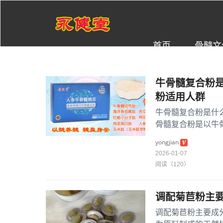
首页
骨髓文
牛骨髓复合粉
粉适用人群
牛骨髓复合粉是什
骨髓复合粉是以牛
源产品。它采用低温
yongjian
2026-01-07
阅读（120）
调配菊苣粉主
调配菊苣粉主要成