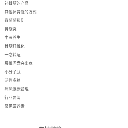
补骨髓的产品
其他补骨髓的方式
脊髓髓损伤
骨髓炎
中医养生
骨髓纤维化
一念转运
腰椎间盘突出症
小分子肽
活性多糖
痛风健康管理
行业要闻
常见营养素