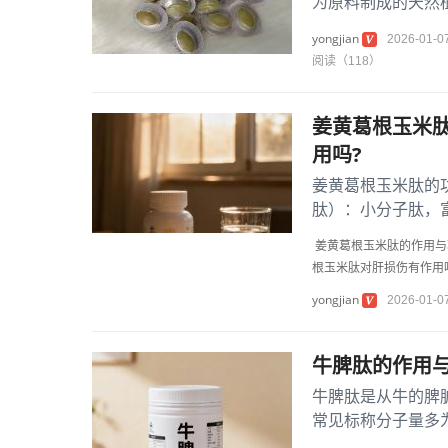
为原料制成的天然
类物质（如绿原酸、
yongjian
2026-01-0
阅读（118）
姜黄葛根玉米
用吗?
姜黄葛根玉米肽的
肽）：小分子肽，
醛脱氢酶（ALDH
姜黄葛根玉米肽的作用与
根玉米肽对肝损伤有作用
yongjian
2026-01-0
牛脾肽的作用与
牛脾肽是从牛的脾
常见标称分子量多为
链为主，并含有...