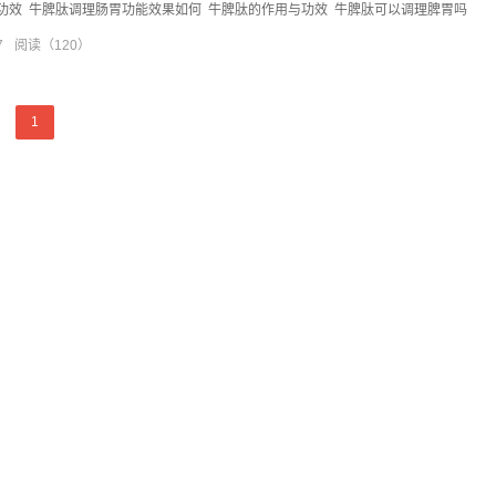
功效
牛脾肽调理肠胃功能效果如何
牛脾肽的作用与功效
牛脾肽可以调理脾胃吗
7
阅读（120）
1