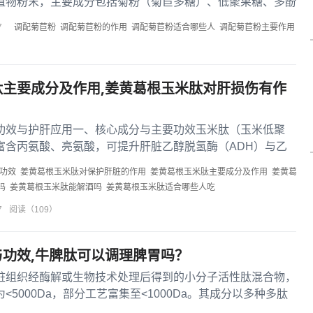
植物粉末，主要成分包括菊粉（菊苣多糖）、低聚果糖、多酚
菊苣酸）、黄酮类化合物...
调配菊苣粉
调配菊苣粉的作用
调配菊苣粉适合哪些人
调配菊苣粉主要作用
7
肽主要成分及作用,姜黄葛根玉米肽对肝损伤有作
功效与护肝应用一、核心成分与主要功效玉米肽（玉米低聚
富含丙氨酸、亮氨酸，可提升肝脏乙醇脱氢酶（ADH）与乙
）活性，促进酒精代谢；具...
功效
姜黄葛根玉米肽对保护肝脏的作用
姜黄葛根玉米肽主要成分及作用
姜黄葛
吗
姜黄葛根玉米肽能解酒吗
姜黄葛根玉米肽适合哪些人吃
7
阅读（109）
功效,牛脾肽可以调理脾胃吗？
脏组织经酶解或生物技术处理后得到的小分子活性肽混合物，
<5000Da，部分工艺富集至<1000Da。其成分以多种多肽