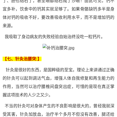
了、胆也结石了，甚至眼都结石成了沙眼！由此可见，钙不
宜多补，饮食中的钙其实就足够了。如果骨骼缺钙多半是身
体对钙的吸收不好，要改善吸收利用水平，而不是增加钙的
来源。
我吸取了身边病友的失败经验自始治终没吃一粒钙片。
【七、针灸
治腰突:
】
针灸是很好的东西，是国粹级的至宝。理论上来讲通过正确
的针灸可以起到调达气血，增强人体自我修复和再生能力的
作用，当然可以治疗腰椎间盘突出症，可惜的是现在真正掌
握这项技术的人少之又少。
不当的针灸可对身体产生的不良影响是很大的，曾经我就深
受其害，针灸加放血，治疗半个多月不但没有改善，腿还给