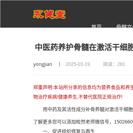
首页
骨髓文
中医药养护骨髓在激活干细
yongjian
2025-03-19
阅读：281
郑重声明:本站所分享的信息均为营养食品和养生
物治疗疾病!健康养生,不替代医院正规治疗!
用中药及其活性成分补骨养髓对激活干细胞
了解更多您可以添加皎然老师微信号，15026600
一、促进组织修复与再生