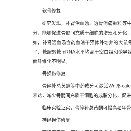
软骨修复
研究发现，补肾活血汤、透骨消痛颗粒等
骨髓
分，能够促进
间充质干细胞的增殖和分化
如，补肾活血汤含药血清干预体外培养的大鼠
平、糖胺聚糖mRNA水平均高于空白组和诱导
面纤维化不明显。
骨损伤修复
骨碎补总黄酮等中药成分可激活Wnt/β-caten
骨髓
表达，减少
间充质干细胞的成脂分化，促进
临床实验证实，骨碎补总黄酮可提高老年
神经损伤修复