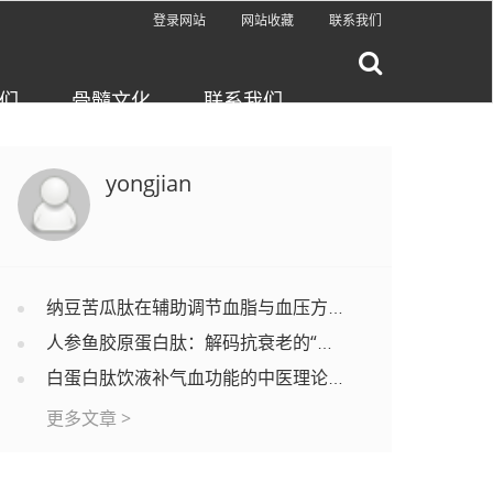
登录网站
网站收藏
联系我们
们
骨髓文化
联系我们
yongjian
纳豆苦瓜肽在辅助调节血脂与血压方面的作用机制及应用研究
人参鱼胶原蛋白肽：解码抗衰老的“双引擎”机制与前沿应用
白蛋白肽饮液补气血功能的中医理论基础与现代研究探讨
更多文章 >