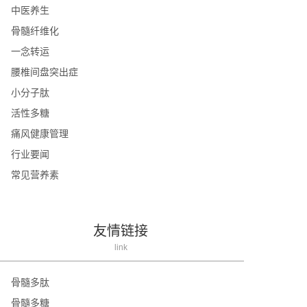
中医养生
骨髓纤维化
一念转运
腰椎间盘突出症
小分子肽
活性多糖
痛风健康管理
行业要闻
常见营养素
友情链接
link
骨髓多肽
骨髓多糖