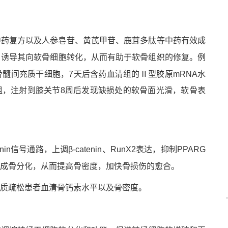
肽
中药复方以及人参皂苷、黄芪甲苷、鹿茸多
等中药有效成
，诱导其向软骨细胞转化，从而有助于软骨组织的修复。例
骨髓
间充质干细胞，7天后含药血清组的Ⅱ型胶原mRNA水
组，注射到膝关节8周后发现缺损处的软骨面光滑，软骨表
in信号通路，上调β-catenin、RunX2表达，抑制PPARG
成骨分化，从而提高骨密度，加快骨损伤的愈合。
骨质疏松患者血清骨钙素水平以及骨密度。