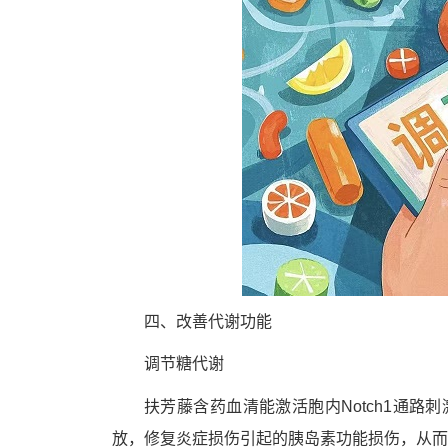
四、改善代谢功能
调节糖代谢
扶芳藤含药血清能激活胞内Notch1通路刺
放，修复炎症损伤引起的胰岛素功能损伤，从