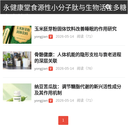
永健康堂食源性小分子肽与生物活性多糖
食疗养生！
玉米胚芽粉固体饮料改善睡眠的作用研究
yongjian
2026-05-14
阅读（71）
骨骼健康：人体机能的隐形支柱与衰老进程
的深层关联
yongjian
2026-05-14
阅读（76）
纳豆苦瓜肽：调节糖脂代谢的新兴活性成分
及其作用机制
yongjian
2026-05-14
阅读（71）
1