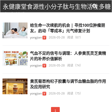
永健康堂食源性小分子肽与生物活性多糖
食疗养生！
给生命一次续航的机会 | 寻找100位肿瘤朋
友，启动「零成本」元气修复计划
yongjian
2026-05-28
阅读（67）
气血不足的信号与调理：人参黄芪灵芝黄精
片的补养价值解析
yongjian
2026-05-28
阅读（74）
黄芪菊苣枸杞子胶囊与调节血糖血脂的作用
及应用研究
yongjian
2026-05-28
阅读（75）
1